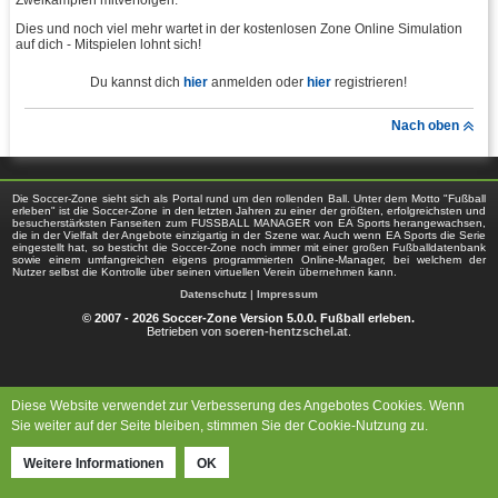
Zweikämpfen mitverfolgen.
Dies und noch viel mehr wartet in der kostenlosen Zone Online Simulation
auf dich - Mitspielen lohnt sich!
Du kannst dich
hier
anmelden oder
hier
registrieren!
Nach oben
Die Soccer-Zone sieht sich als Portal rund um den rollenden Ball. Unter dem Motto "Fußball
erleben" ist die Soccer-Zone in den letzten Jahren zu einer der größten, erfolgreichsten und
besucherstärksten Fanseiten zum FUSSBALL MANAGER von EA Sports herangewachsen,
die in der Vielfalt der Angebote einzigartig in der Szene war. Auch wenn EA Sports die Serie
eingestellt hat, so besticht die Soccer-Zone noch immer mit einer großen Fußballdatenbank
sowie einem umfangreichen eigens programmierten Online-Manager, bei welchem der
Nutzer selbst die Kontrolle über seinen virtuellen Verein übernehmen kann.
Datenschutz
|
Impressum
© 2007 - 2026 Soccer-Zone Version 5.0.0. Fußball erleben.
Betrieben von
soeren-hentzschel.at
.
Diese Website verwendet zur Verbesserung des Angebotes Cookies. Wenn
Sie weiter auf der Seite bleiben, stimmen Sie der Cookie-Nutzung zu.
Weitere Informationen
OK