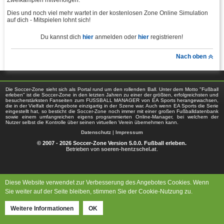
Zweikämpfen mitverfolgen.
Dies und noch viel mehr wartet in der kostenlosen Zone Online Simulation
auf dich - Mitspielen lohnt sich!
Du kannst dich
hier
anmelden oder
hier
registrieren!
Nach oben
Die Soccer-Zone sieht sich als Portal rund um den rollenden Ball. Unter dem Motto "Fußball
erleben" ist die Soccer-Zone in den letzten Jahren zu einer der größten, erfolgreichsten und
besucherstärksten Fanseiten zum FUSSBALL MANAGER von EA Sports herangewachsen,
die in der Vielfalt der Angebote einzigartig in der Szene war. Auch wenn EA Sports die Serie
eingestellt hat, so besticht die Soccer-Zone noch immer mit einer großen Fußballdatenbank
sowie einem umfangreichen eigens programmierten Online-Manager, bei welchem der
Nutzer selbst die Kontrolle über seinen virtuellen Verein übernehmen kann.
Datenschutz
|
Impressum
© 2007 - 2026 Soccer-Zone Version 5.0.0. Fußball erleben.
Betrieben von
soeren-hentzschel.at
.
Diese Website verwendet zur Verbesserung des Angebotes Cookies. Wenn
Sie weiter auf der Seite bleiben, stimmen Sie der Cookie-Nutzung zu.
Weitere Informationen
OK